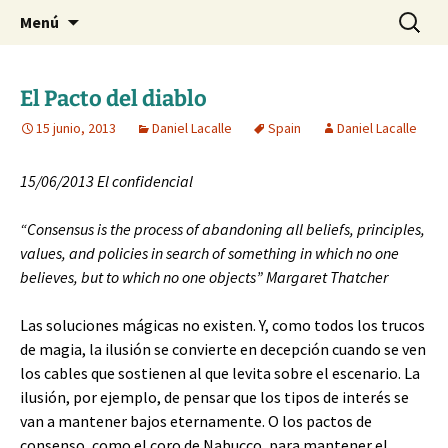
Blog de Daniel Lacalle
Saltar
Buscar:
dlacalle.com
Menú
al
contenido
El Pacto del diablo
15 junio, 2013
Daniel Lacalle
Spain
Daniel Lacalle
15/06/2013 El confidencial
“Consensus is the process of abandoning all beliefs, principles,
values, and policies in search of something in which no one
believes, but to which no one objects” Margaret Thatcher
Las soluciones mágicas no existen. Y, como todos los trucos
de magia, la ilusión se convierte en decepción cuando se ven
los cables que sostienen al que levita sobre el escenario. La
ilusión, por ejemplo, de pensar que los tipos de interés se
van a mantener bajos eternamente. O los pactos de
consenso, como el coro de Nabucco, para mantener el