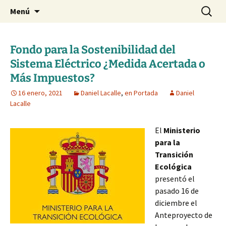
Blog de Daniel Lacalle
Saltar
Buscar:
dlacalle.com
Menú
al
contenido
Fondo para la Sostenibilidad del
Sistema Eléctrico ¿Medida Acertada o
Más Impuestos?
16 enero, 2021
Daniel Lacalle
,
en Portada
Daniel
Lacalle
El
Ministerio
para la
Transición
Ecológica
presentó el
pasado 16 de
diciembre el
Anteproyecto de