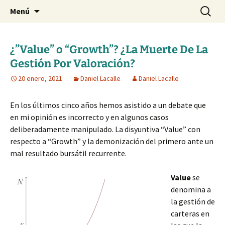
Blog de Daniel Lacalle
Saltar
Buscar:
dlacalle.com
Menú
al
contenido
¿”Value” o “Growth”? ¿La Muerte De La
Gestión Por Valoración?
20 enero, 2021
Daniel Lacalle
Daniel Lacalle
En los últimos cinco años hemos asistido a un debate que
en mi opinión es incorrecto y en algunos casos
deliberadamente manipulado. La disyuntiva “Value” con
respecto a “Growth” y la demonización del primero ante un
mal resultado bursátil recurrente.
Value
se
denomina a
la gestión de
carteras en