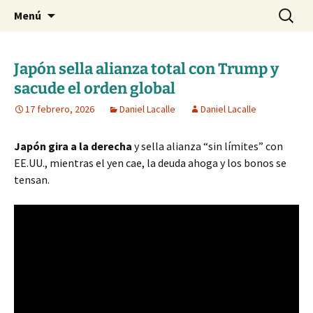
Blog de Daniel Lacalle
Saltar
Buscar:
dlacalle.com
Menú
al
contenido
Japón sella alianza total con Trump y
sacude el orden global
17 febrero, 2026
Daniel Lacalle
Daniel Lacalle
Japón gira a la derecha
y sella alianza “sin límites” con
EE.UU., mientras el yen cae, la deuda ahoga y los bonos se
tensan.