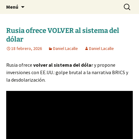
Blog de Daniel Lacalle
Saltar
Buscar:
dlacalle.com
Menú
al
contenido
Rusia ofrece VOLVER al sistema del
dólar
18 febrero, 2026
Daniel Lacalle
Daniel Lacalle
Rusia ofrece
volver al sistema del dóla
r y propone
inversiones con EE.UU.: golpe brutal a la narrativa BRICS y
la desdolarización.