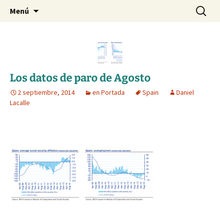
Blog de Daniel Lacalle
Saltar
Buscar:
dlacalle.com
Menú
al
contenido
Los datos de paro de Agosto
2 septiembre, 2014
en Portada
Spain
Daniel
Lacalle