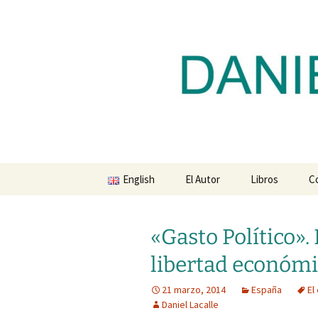
Blog de Daniel Lacalle
Saltar
al
contenido
dlacalle.
English
El Autor
Libros
C
«Gasto Político». 
libertad económ
21 marzo, 2014
España
El
Daniel Lacalle