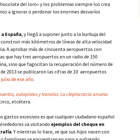
hocolate del loro» y los problemas siempre los crea
mos a ignorar o perdonar los enormes desvaríos
ó a España
, y llegó a suponer junto a la burbuja del
a construir más kilómetros de líneas de alta velocidad
lia. A aprobar más de cincuenta aeropuertos con
as que hay tres aeropuertos en un radio de 150
ina, sino que fagocitan la recuperación del número de
 de 2013 se publicaron las cifras de 10 aeropuertos
julio de ese año
.
uertos, autopistas y tranvías: La cleptocracia arruina
circo, etcétera.
los gastos excesivos es que cualquier ciudadano español
 alrededores va visitando
ejemplos del cheque en
grafía
. Y mientras lo hace, ve que sus hijos nacen con
 o familiares se encuentran en paro o sufriendo