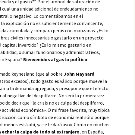
uda y el gasto?”. Por el umbral de saturación de
del cual una unidad adicional de endeudamiento no
eutral o negativo. Lo comentábamos en el
o la explicación no es suficientemente convincente,
euda acumulada y compara peras con manzanas. ¿Es lo
ras civiles innecesarias o gastarlo en un proyecto
l capital invertido? ¿Es lo mismo gastarlo en
tabilidad, o sumar funcionarios y administrativos,
 en España?
Bienvenidos al gasto político
.
lamado keynesiano (que al pobre
John Maynard
stros excesos), todo gasto es válido porque mueve la
llama la demanda agregada, y presupone que el efecto
 al negativo del despilfarro. No será la primera vez
ido decir que “la crisis no es culpa del despilfarro,
actividad económica». O mi frase favorita, muy típica
construcción como símbolo de economía real sólo porque
 al menos está ahí, ya se le dará uso». Como en muchos
 echar la culpa de todo al extranjero
, en España,