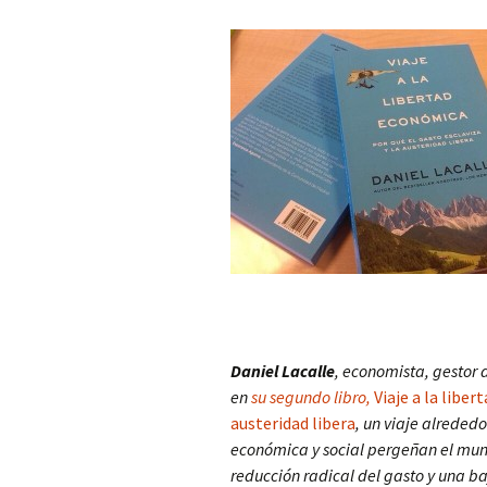
Daniel Lacalle
, economista, gestor 
en
su segundo libro,
Viaje a la liber
austeridad libera
, un viaje alreded
económica y social pergeñan el mund
reducción radical del gasto y una b