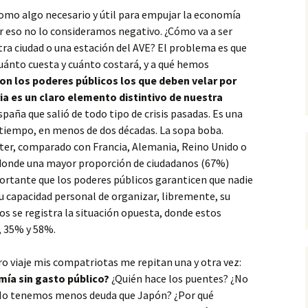
omo algo necesario y útil para empujar la economía
r eso no lo consideramos negativo. ¿Cómo va a ser
ra ciudad o una estación del AVE? El problema es que
uánto cuesta y cuánto costará, y a qué hemos
on los poderes públicos los que deben velar por
ria es un claro elemento distintivo de nuestra
 España que salió de todo tipo de crisis pasadas. Es una
 tiempo, en menos de dos décadas. La sopa boba.
ter, comparado con Francia, Alemania, Reino Unido o
 donde una mayor proporción de ciudadanos (67%)
portante que los poderes públicos garanticen que nadie
u capacidad personal de organizar, libremente, su
os se registra la situación opuesta, donde estos
, 35% y 58%.
tro viaje mis compatriotas me repitan una y otra vez:
ía sin gasto público?
¿Quién hace los puentes? ¿No
No tenemos menos deuda que Japón? ¿Por qué