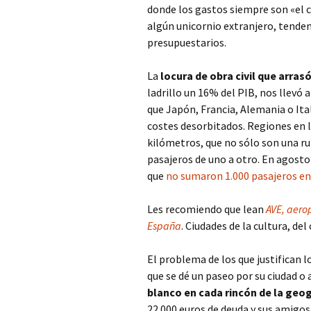
donde los gastos siempre son «el c
algún unicornio extranjero, tende
presupuestarios.
La
locura de obra civil que arras
ladrillo un 16% del PIB, nos llevó 
que Japón, Francia, Alemania o Ita
costes desorbitados. Regiones en l
kilómetros, que no sólo son una ru
pasajeros de uno a otro. En agosto
que
no sumaron 1.000 pasajeros en 
Les recomiendo que lean
AVE, aerop
España
. Ciudades de la cultura, del 
El problema de los que justifican 
que se dé un paseo por su ciudad o
blanco en cada rincón de la geo
22.000 euros de deuda y sus amigos