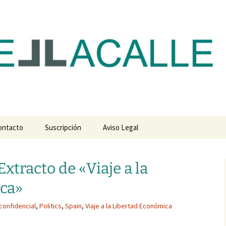
com
ontacto
Suscripción
Aviso Legal
Extracto de «Viaje a la
ica»
 confidencial
,
Politics
,
Spain
,
Viaje a la Libertad Económica