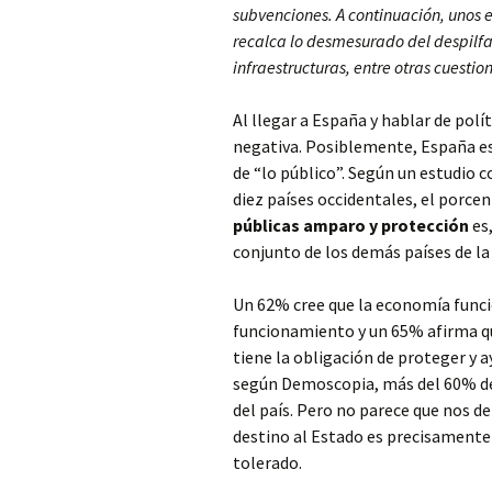
subvenciones. A continuación, unos ex
recalca lo desmesurado del despilfa
infraestructuras, entre otras cuestio
Al llegar a España y hablar de polí
negativa. Posiblemente, España es 
de “lo público”. Según un estudio
diez países occidentales, el porce
públicas amparo y protección
es,
conjunto de los demás países de l
Un 62% cree que la economía funci
funcionamiento y un 65% afirma que
tiene la obligación de proteger y 
según Demoscopia, más del 60% de 
del país. Pero no parece que nos d
destino al Estado es precisamente 
tolerado.