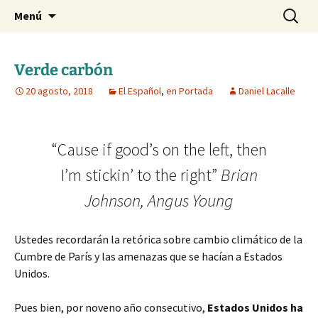
Blog de Daniel Lacalle
Saltar
Buscar:
dlacalle.com
Menú
al
contenido
Verde carbón
20 agosto, 2018
El Español
,
en Portada
Daniel Lacalle
“Cause if good’s on the left, then
I’m stickin’ to the right”
Brian
Johnson, Angus Young
Ustedes recordarán la retórica sobre cambio climático de la
Cumbre de París y las amenazas que se hacían a Estados
Unidos.
Pues bien, por noveno año consecutivo,
Estados Unidos ha