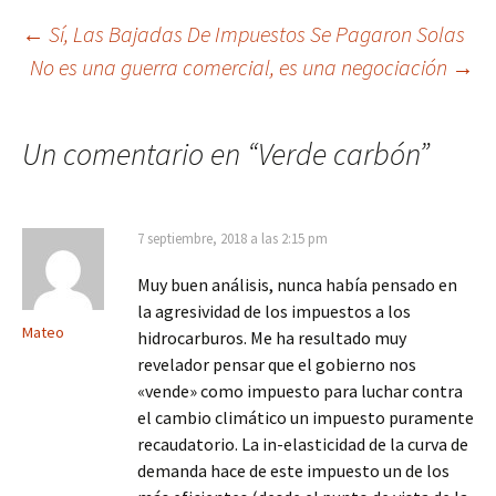
Navegación
←
Sí, Las Bajadas De Impuestos Se Pagaron Solas
No es una guerra comercial, es una negociación
→
de
entradas
Un comentario en “
Verde carbón
”
7 septiembre, 2018 a las 2:15 pm
Muy buen análisis, nunca había pensado en
la agresividad de los impuestos a los
Mateo
hidrocarburos. Me ha resultado muy
revelador pensar que el gobierno nos
«vende» como impuesto para luchar contra
el cambio climático un impuesto puramente
recaudatorio. La in-elasticidad de la curva de
demanda hace de este impuesto un de los