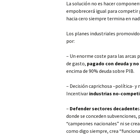
La solución no es hacer component
empobrecerá igual para competir po
hacia cero siempre termina en nad
Los planes industriales promovido
por:
– Un enorme coste para las arcas p
de gasto,
pagado con deuda y no
encima de 90% deuda sobre PIB.
– Decisión caprichosa –política- y
Incentivar
industrias no-competit
–
Defender sectores decadente
s
donde se conceden subvenciones, par
“campeones nacionales” ni se crea
como digo siempre, crea “funcionar