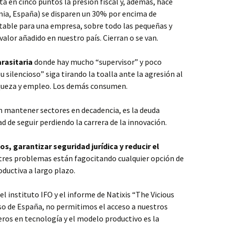
 en cinco puntos la presión fiscal y, además, hace
nia, España) se disparen un 30% por encima de
ptable para una empresa, sobre todo las pequeñas y
alor añadido en nuestro país. Cierran o se van.
rasitaria
donde hay mucho “supervisor” y poco
silencioso” siga tirando la toalla ante la agresión al
iqueza y empleo. Los demás consumen.
en mantener sectores en decadencia, es la deuda
d de seguir perdiendo la carrera de la innovación.
s, garantizar seguridad jurídica y reducir el
 tres problemas están fagocitando cualquier opción de
oductiva a largo plazo.
el instituto IFO y el informe de Natixis “The Vicious
aso de España, no permitimos el acceso a nuestros
ros en tecnología y el modelo productivo es la