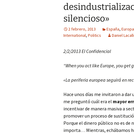
desindustrializa
silencioso»
2 febrero, 2013
España
,
Europa
International
,
Politics
Daniel Lacal
2/2/2013 El Confidencial
“When you act like Europe, you get g
«La periferia europea seguirá en rec
Hace unos días me invitaron a dar
me preguntó cuál era el
mayor erro
incentivar de manera masiva a sect
promover un proceso de sustitución
Porque el dinero público no es de n
importa… Mientras, echábamos hast