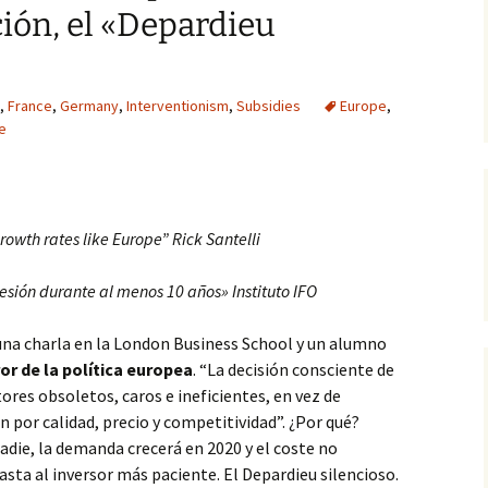
ción, el «Depardieu
,
France
,
Germany
,
Interventionism
,
Subsidies
Europe
,
le
rowth rates like Europe” Rick Santelli
esión durante al menos 10 años» Instituto IFO
 una charla en la London Business School y un alumno
r de la política europea
. “La decisión consciente de
ores obsoletos, caros e ineficientes, en vez de
 por calidad, precio y competitividad”. ¿Por qué?
adie, la demanda crecerá en 2020 y el coste no
a al inversor más paciente. El Depardieu silencioso.