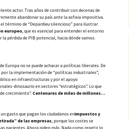
lente actor. Tras años de contribuir con decenas de
remente abandonar su país ante la asfixia impositiva.
o el término de “Depardieu silencioso” para ilustrar
ión europeo
, que es esencial para entender el entorno
 la pérdida de PIB potencial, hacia dónde vamos.
de Europa no se puede achacar a políticas liberales. De
s por la implementación de “políticas industriales”,
blico en infraestructuras y por el apoyo
ales-dinosaurio en sectores “estratégicos”. Lo que
de crecimiento”.
Centenares de miles de millones…
 un gasto que pagan los ciudadanos en
impuestos y
retirada” de las empresas
, porque los costes se
sas nacientes. Ahora piden más. Nada como repetir lo