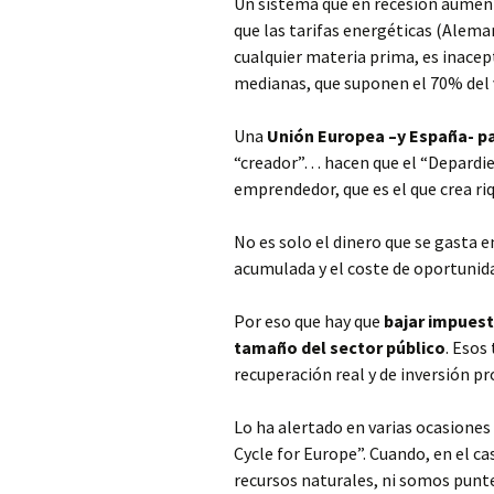
Un sistema que en recesión aumenta
que las tarifas energéticas (Alema
cualquier materia prima, es inace
medianas, que suponen el 70% del v
Una
Unión Europea –y España- pa
“creador”… hacen que el “Depardieu 
emprendedor, que es el que crea r
No es solo el dinero que se gasta 
acumulada y el coste de oportunida
Por eso que hay que
bajar impuesto
tamaño del sector público
. Esos
recuperación real y de inversión pr
Lo ha alertado en varias ocasiones 
Cycle for Europe”. Cuando, en el c
recursos naturales, ni somos punte