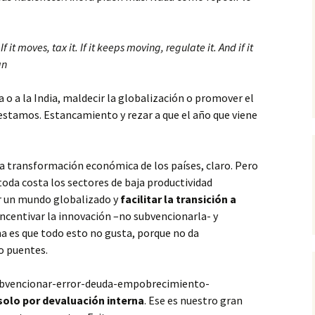
it moves, tax it. If it keeps moving, regulate it. And if it
an
 o a la India, maldecir la globalización o promover el
estamos. Estancamiento y rezar a que el año que viene
a transformación económica de los países, claro. Pero
oda costa los sectores de baja productividad
r un mundo globalizado y
facilitar la transición a
ncentivar la innovación –no subvencionarla- y
a es que todo esto no gusta, porque no da
o puentes.
subvencionar-error-deuda-empobrecimiento-
olo por devaluación interna
. Ese es nuestro gran