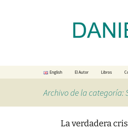
Blog de Daniel Lacalle
Saltar
al
contenido
dlacalle.
English
El Autor
Libros
C
Archivo de la categoría: 
La verdadera cris