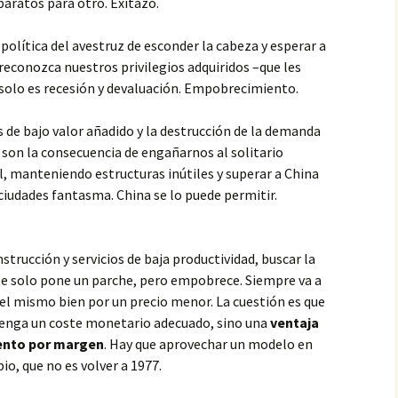
baratos para otro. Exitazo.
política del avestruz de esconder la cabeza y esperar a
reconozca nuestros privilegios adquiridos –que les
 solo es recesión y devaluación. Empobrecimiento.
 de bajo valor añadido y la destrucción de la demanda
son la consecuencia de engañarnos al solitario
l, manteniendo estructuras inútiles y superar a China
 ciudades fantasma. China se lo puede permitir.
strucción y servicios de baja productividad, buscar la
ste solo pone un parche, pero empobrece. Siempre va a
 el mismo bien por un precio menor. La cuestión es que
 tenga un coste monetario adecuado, sino una
ventaja
iento por margen
. Hay que aprovechar un modelo en
o, que no es volver a 1977.