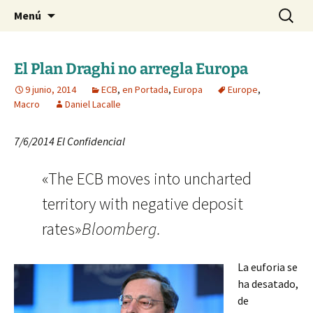
Blog de Daniel Lacalle
Saltar
Buscar:
dlacalle.com
Menú
al
contenido
El Plan Draghi no arregla Europa
9 junio, 2014
ECB
,
en Portada
,
Europa
Europe
,
Macro
Daniel Lacalle
7/6/2014 El Confidencial
«The ECB moves into uncharted
territory with negative deposit
rates»
Bloomberg.
La euforia se
ha desatado,
de