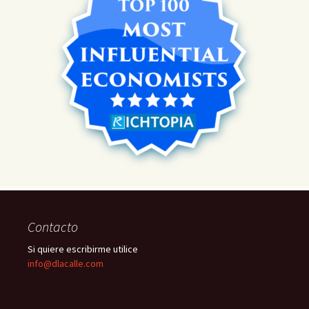
Contacto
Si quiere escribirme utilice
info@dlacalle.com