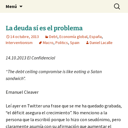
Blog de Daniel Lacalle
Saltar
Buscar:
dlacalle.com
Menú
al
contenido
La deuda sí es el problema
14 octubre, 2013
Debt
,
Economía global
,
España
,
Interventionism
Macro
,
Politics
,
Spain
Daniel Lacalle
14.10.2013 El Confidencial
“The debt ceiling compromise is like eating a Satan
sandwich”.
Emanuel Cleaver
Leí ayer en Twitter una frase que se me ha quedado grabada,
“el déficit asegura el crecimiento”. No menciono a la
persona que la escribió porque lo hizo con seudónimo, pero
claramente asumía con su afirmación que aumentar el