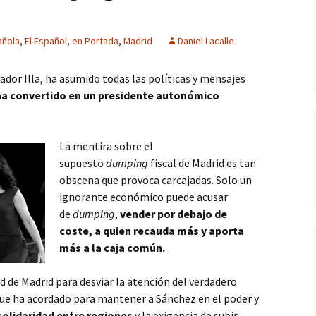
añola
,
El Español
,
en Portada
,
Madrid
Daniel Lacalle
vador Illa, ha asumido todas las políticas y mensajes
ha convertido en un presidente autonómico
La mentira sobre el
supuesto
dumping
fiscal de Madrid es tan
obscena que provoca carcajadas. Solo un
ignorante económico puede acusar
de
dumping
,
vender por debajo de
coste, a quien recauda más y aporta
más a la caja común.
dad de Madrid para desviar la atención del verdadero
que ha acordado para mantener a Sánchez en el poder y
solidaridad entre regiones
y la exigencia de subir