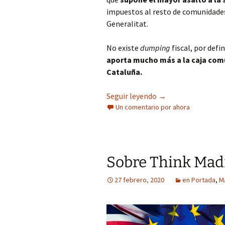
impuestos al resto de comunidades 
Generalitat.
No existe
dumping
fiscal, por defi
aporta mucho más a la caja común
Cataluña.
La mentira sobre el
Seguir leyendo
→
Un comentario por ahora
Sobre Think Madri
27 febrero, 2020
en Portada
,
M