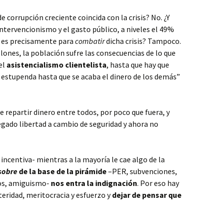
e corrupción creciente coincida con la crisis? No. ¿Y
ntervencionismo y el gasto público, a niveles el 49%
e es precisamente para
combatir
dicha crisis? Tampoco.
lones, la población sufre las consecuencias de lo que
el
asistencialismo clientelista
, hasta que hay que
a estupenda hasta que se acaba el dinero de los demás”
e repartir dinero entre todos, por poco que fuera, y
gado libertad a cambio de seguridad y ahora no
 incentiva- mientras a la mayoría le cae algo de la
sobre
de la base de la pirámide
–PER, subvenciones,
tos, amiguismo-
nos entra la indignación
. Por eso hay
teridad, meritocracia y esfuerzo y
dejar de pensar que