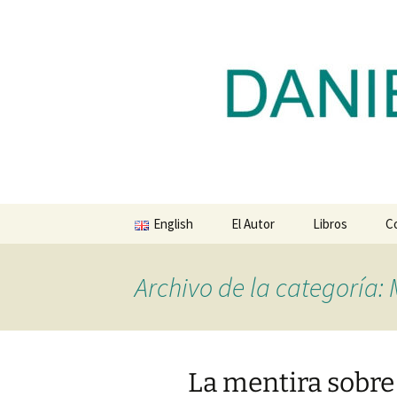
Blog de Daniel Lacalle
Saltar
al
contenido
dlacalle.
English
El Autor
Libros
C
Archivo de la categoría:
La mentira sobre