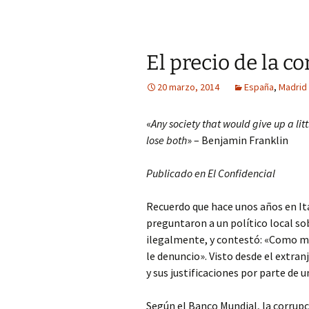
El precio de la c
20 marzo, 2014
España
,
Madrid
«
Any society that would give up a littl
lose both
» – Benjamin Franklin
Publicado en El Confidencial
Recuerdo que hace unos años en Ita
preguntaron a un político local s
ilegalmente, y contestó: «Como me
le denuncio». Visto desde el extra
y sus justificaciones por parte de 
Según el Banco Mundial, la corrupc